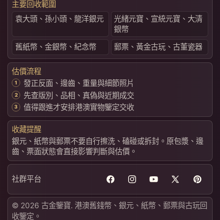
主要回收範圍
袁大頭、孫小頭、龍洋銀元
光緒元寶、宣統元寶、大清
銀幣
舊紙幣、金銀幣、紀念幣
郵票、黃金古玩、古董瓷器
估價流程
發正反面、邊齒、重量與細節照片
先查版別、品相、真偽與近期成交
值得跟進才安排港澳實物鑒定交收
收藏提醒
銀元、紙幣與郵票不要自行擦洗、磕碰或拆封。原包漿、邊
齒、票面狀態會直接影響判斷與估價。
社群平台
Facebook
Instagram
YouTube
X
Pintere
(Twitter)
© 2026 古金鑒寶. 港澳舊錢幣、銀元、紙幣、郵票與古玩回
收鑒定。