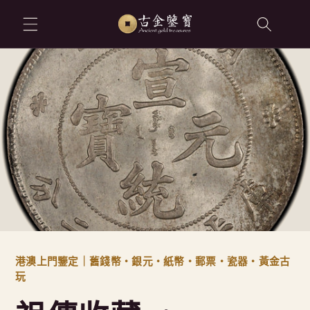
跳至內容
港澳上門鑒定｜舊錢幣・銀元・紙幣・郵票・瓷器・黃金古
玩