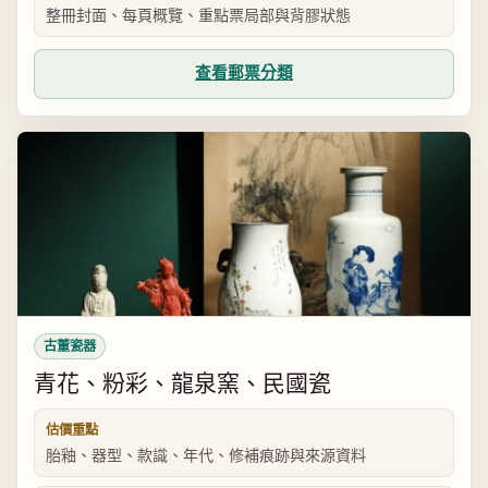
整冊封面、每頁概覽、重點票局部與背膠狀態
查看郵票分類
古董瓷器
青花、粉彩、龍泉窯、民國瓷
估價重點
胎釉、器型、款識、年代、修補痕跡與來源資料