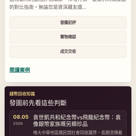
的對比指南。無論您是資深藏友還...
發圖初評
實物確認
成交交收
閱讀案例
錢幣回收知識
發圖前先看這些判斷
08.05
袁世凱共和紀念幣vs飛龍紀念幣：袁
像銀幣家族嘅另類珍品
2026
喺大中華地區嘅民間社會同收藏界，長期流傳着