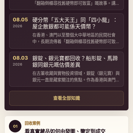
「翻箱倒櫃尋找舊硬幣即可致富」嘅故事。講到
近代機制幣，相信絕大多數人最熟悉嘅，莫過於
俗稱「袁大頭」嘅袁世凱像...
08.05
硬分幣「五大天王」同「四小龍」：
屋企散銀都可能係天價幣？
2026
在香港、澳門以至整個大中華地區的民間社會
中，長期流傳着「翻箱倒櫃尋找舊硬幣即可致
富」的都市傳說。諸如「集齊五朵金花（五大天
王）可獲利萬元」等消息，不時...
08.03
銀錠、銀元寶都回收？船形錠、馬蹄
銀同銀元嘅估價差異
2026
在古董收藏與實物投資領域，銀錠（銀元寶）與
銀元一直是藏家關注的焦點。作為香港與澳門領
先的專業回收商，**「古金鑒寶」**經常收到客
戶查詢：「家傳的船形...
查看全部知識
回收案例
01
看真實藏品如何由發圖、鑒定到成交