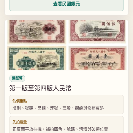
查看民國銀元
舊紙幣
第一版至第四版人民幣
估價重點
版別、號碼、品相、連號、票膽、摺痕與修補痕跡
先拍這些
正反面平放拍攝，補拍四角、號碼、污漬與破損位置