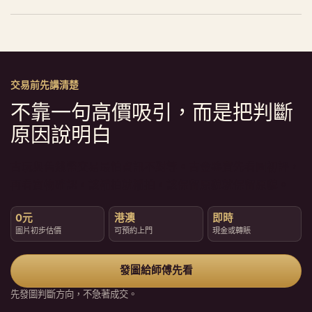
交易前先講清楚
不靠一句高價吸引，而是把判斷
原因說明白
古玩與舊錢幣交易最怕資訊不對等。古金鑒寶先看圖初評，
再看實物確認，該補拍就補拍，該保留原貌就保留原貌。
0元
港澳
即時
圖片初步估價
可預約上門
現金或轉賬
發圖給師傅先看
先發圖判斷方向，不急著成交。