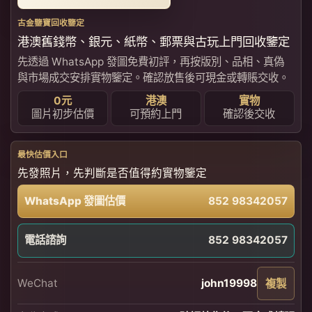
古金鑒寶回收鑒定
港澳舊錢幣、銀元、紙幣、郵票與古玩上門回收鑒定
先透過 WhatsApp 發圖免費初評，再按版別、品相、真偽
與市場成交安排實物鑒定。確認放售後可現金或轉賬交收。
0元
港澳
實物
圖片初步估價
可預約上門
確認後交收
最快估價入口
先發照片，先判斷是否值得約實物鑒定
WhatsApp 發圖估價
852 98342057
電話諮詢
852 98342057
WeChat
john19998
複製