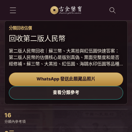
跳至內容
分類回收估價
回收第二版人民幣
第二版人民幣回收｜蘇三幣、大黑拾與紅伍圓快速答案：
第二版人民幣的估價核心是版別真偽、票面完整度和是否
經修補。蘇三幣、大黑拾、紅伍圓、海鷗水印伍圓等品種
在香港收藏圈詢問度高，建議先拍清楚號碼、暗記與水
印。第二版紙幣常見於舊信封、家庭收藏冊或早年換鈔留
WhatsApp 發送此類藏品照片
下的散張。這類鈔票年份久，紙質、顏色...
查看分類參考
16
分類內參考項