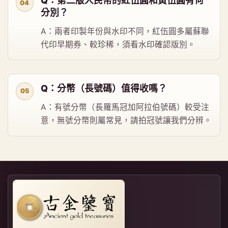
Q：第二版人民幣的紅伍圓和黃伍圓有何
分別？
A：兩者印製年份與水印不同，紅伍圓多屬蘇聯
代印早期券、較珍稀，須看水印確認版別。
Q：分幣（長號碼）值得收嗎？
A：有號分幣（長羅馬冠加阿拉伯號碼）較受注
意，無號分幣則屬常見，請拍冠號讓我們分辨。