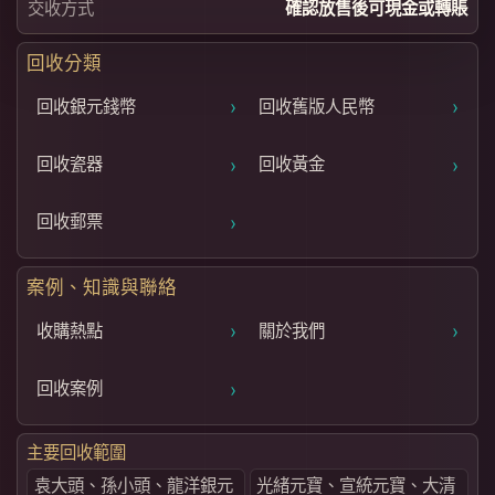
交收方式
確認放售後可現金或轉賬
回收分類
›
›
回收銀元錢幣
回收舊版人民幣
›
›
回收瓷器
回收黃金
›
回收郵票
案例、知識與聯絡
›
›
收購熱點
關於我們
›
回收案例
主要回收範圍
袁大頭、孫小頭、龍洋銀元
光緒元寶、宣統元寶、大清