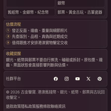
銀幣
舊紙幣、金銀幣、紀念幣
郵票、黃金古玩、古董瓷器
估價流程
發正反面、邊齒、重量與細節照片
先查版別、品相、真偽與近期成交
值得跟進才安排港澳實物鑒定交收
收藏提醒
銀元、紙幣與郵票不要自行擦洗、磕碰或拆封。原包漿、邊
齒、票面狀態會直接影響判斷與估價。
社群平台
Facebook
Instagram
YouTube
X
Pintere
(Twitter)
© 2026 古金鑒寶. 港澳舊錢幣、銀元、紙幣、郵票與古玩回
收鑒定。
退款政策
隱私政策
服務條款
聯絡資訊