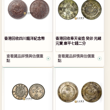
香港回收四川龍洋紀念幣
香港回收奉天省造 癸卯 光緒
元寶 庫平七錢二分
查看藏品詳情與估價重
查看藏品詳情與估價重
點
點