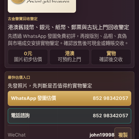
古金鑒寶回收鑒定
港澳舊錢幣、銀元、紙幣、郵票與古玩上門回收鑒定
先透過 WhatsApp 發圖免費初評，再按版別、品相、真偽
與市場成交安排實物鑒定。確認放售後可現金或轉賬交收。
0元
港澳
實物
圖片初步估價
可預約上門
確認後交收
最快估價入口
先發照片，先判斷是否值得約實物鑒定
WhatsApp 發圖估價
852 98342057
電話諮詢
852 98342057
WeChat
john19998
複製