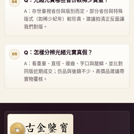
Q：光緒元寶哪些省份較稀少貴重？
A：存世量視省份與版別而定，部分省份與特殊
版式（如稀少紀年）較珍貴，建議拍清正反面讓
我們對版。
Q：怎樣分辨光緒元寶真假？
A：看重量、直徑、邊齒、字口與龍鱗，並比對
同版近期成交；仿品與後鑄不少，高價品建議帶
實物覆核。