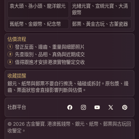
袁大頭、孫小頭、龍洋銀元
光緒元寶、宣統元寶、大清
銀幣
舊紙幣、金銀幣、紀念幣
郵票、黃金古玩、古董瓷器
估價流程
發正反面、邊齒、重量與細節照片
先查版別、品相、真偽與近期成交
值得跟進才安排港澳實物鑒定交收
收藏提醒
銀元、紙幣與郵票不要自行擦洗、磕碰或拆封。原包漿、邊
齒、票面狀態會直接影響判斷與估價。
社群平台
Facebook
Instagram
YouTube
X
Pintere
(Twitter)
© 2026 古金鑒寶. 港澳舊錢幣、銀元、紙幣、郵票與古玩回
收鑒定。