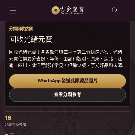
跳至內容
分類回收估價
回收光緒元寶
回收光緒元寶｜各省龍洋與庫平七錢二分快速答案：光緒
元寶估價要分省份、年份、面額和版別。廣東、湖北、江
南、四川、北洋等龍洋常見，但稀少版、原光好品和未清
洗狀態會更受市場重視。光緒元寶仿品和後鑄品不少，單
看龍圖漂亮並不足夠。古金鑒寶會核對重量、直徑、邊
WhatsApp 發送此類藏品照片
齒、字口、龍鱗和包漿，再參考同版別近...
查看分類參考
16
分類內參考項