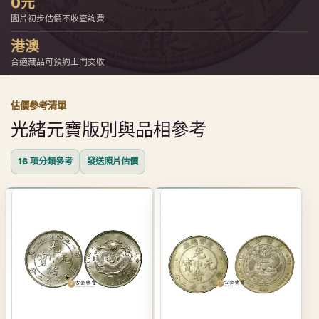
0元
圖片初步估價不收查詢費
港澳
合適藏品可預約上門交收
估價參考清單
光緒元寶版別與品相參考
16 項分類參考
發送照片估價