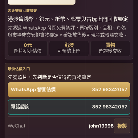
古金鑒寶回收鑒定
港澳舊錢幣、銀元、紙幣、郵票與古玩上門回收鑒定
先透過 WhatsApp 發圖免費初評，再按版別、品相、真偽
與市場成交安排實物鑒定。確認放售後可現金或轉賬交收。
0元
港澳
實物
圖片初步估價
可預約上門
確認後交收
最快估價入口
先發照片，先判斷是否值得約實物鑒定
WhatsApp 發圖估價
852 98342057
電話諮詢
852 98342057
WeChat
john19998
複製