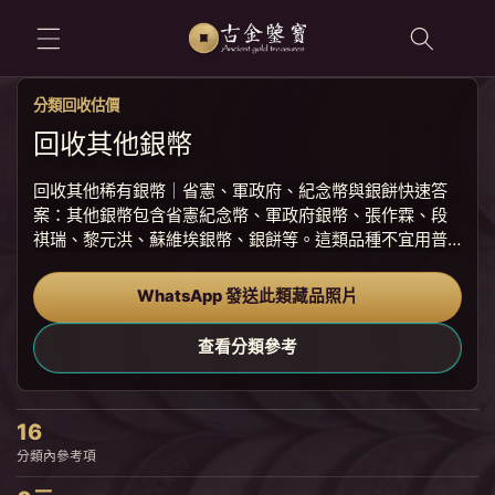
跳至內容
分類回收估價
回收其他銀幣
回收其他稀有銀幣｜省憲、軍政府、紀念幣與銀餅快速答
案：其他銀幣包含省憲紀念幣、軍政府銀幣、張作霖、段
祺瑞、黎元洪、蘇維埃銀幣、銀餅等。這類品種不宜用普
通袁大頭價格估，必須按具體版別和真偽風險分開看。稀
有民國銀幣和地方銀幣的成交資料較分散，仿品亦多。古
WhatsApp 發送此類藏品照片
金鑒寶會先核對歷史版式、重量、邊齒...
查看分類參考
16
分類內參考項