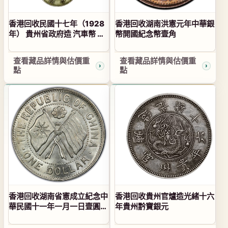
香港回收民國十七年（1928
香港回收湖南洪憲元年中華銀
年） 貴州省政府造 汽車幣 壹
幣開國紀念幣壹角
圓
查看藏品詳情與估價重
查看藏品詳情與估價重
點
點
香港回收湖南省憲成立紀念中
香港回收貴州官爐造光緒十六
華民國十一年一月一日壹圓銀
年貴州黔寶銀元
幣