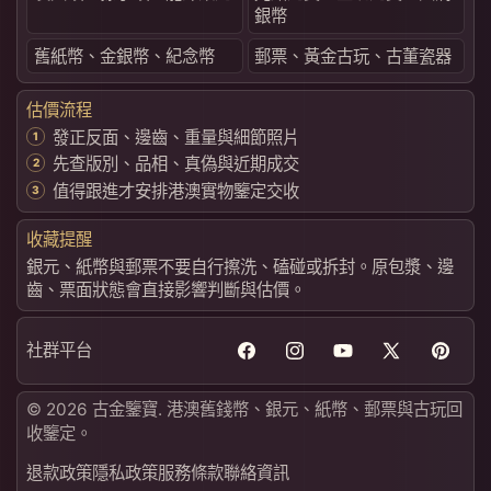
銀幣
舊紙幣、金銀幣、紀念幣
郵票、黃金古玩、古董瓷器
估價流程
發正反面、邊齒、重量與細節照片
先查版別、品相、真偽與近期成交
值得跟進才安排港澳實物鑒定交收
收藏提醒
銀元、紙幣與郵票不要自行擦洗、磕碰或拆封。原包漿、邊
齒、票面狀態會直接影響判斷與估價。
社群平台
Facebook
Instagram
YouTube
X
Pintere
(Twitter)
© 2026 古金鑒寶. 港澳舊錢幣、銀元、紙幣、郵票與古玩回
收鑒定。
退款政策
隱私政策
服務條款
聯絡資訊