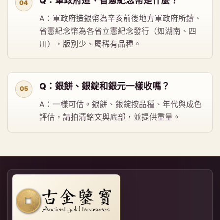
Q：軍政府造、省憲紀念幣是什麼？
A：軍政府造銀幣為辛亥前後地方軍政府所鑄、
省憲紀念幣為各省立憲紀念發行（如湖南、四
川），版別少、屬稀有品種。
Q：銀餅、銀錠和銀元一樣收嗎？
A：一樣可估。銀餅、銀錠按品種、年代與成色
評估，請拍清銘文與底部，並提供重量。