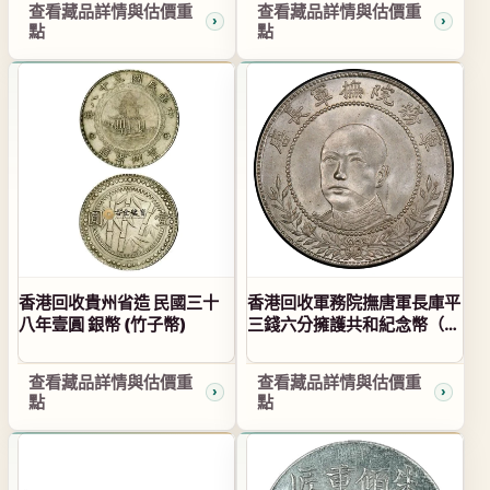
查看藏品詳情與估價重
查看藏品詳情與估價重
點
點
香港回收貴州省造 民國三十
香港回收軍務院撫唐軍長庫平
八年壹圓 銀幣 (竹子幣)
三錢六分擁護共和紀念幣（唐
軍長正像）
查看藏品詳情與估價重
查看藏品詳情與估價重
點
點