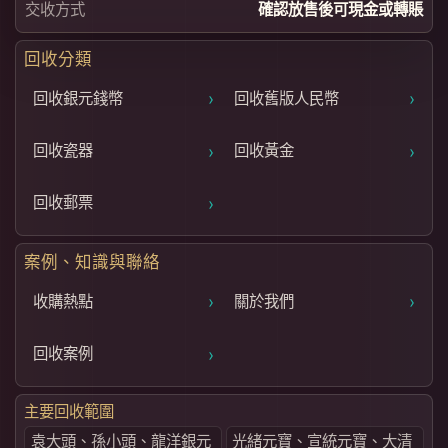
交收方式
確認放售後可現金或轉賬
回收分類
›
›
回收銀元錢幣
回收舊版人民幣
›
›
回收瓷器
回收黃金
›
回收郵票
案例、知識與聯絡
›
›
收購熱點
關於我們
›
回收案例
主要回收範圍
袁大頭、孫小頭、龍洋銀元
光緒元寶、宣統元寶、大清