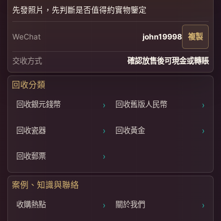
先發照片，先判斷是否值得約實物鑒定
WeChat
john19998
複製
交收方式
確認放售後可現金或轉賬
回收分類
›
›
回收銀元錢幣
回收舊版人民幣
›
›
回收瓷器
回收黃金
›
回收郵票
案例、知識與聯絡
›
›
收購熱點
關於我們