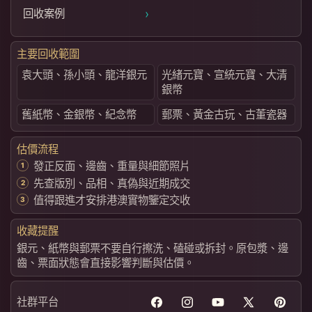
›
回收案例
主要回收範圍
袁大頭、孫小頭、龍洋銀元
光緒元寶、宣統元寶、大清
銀幣
舊紙幣、金銀幣、紀念幣
郵票、黃金古玩、古董瓷器
估價流程
發正反面、邊齒、重量與細節照片
先查版別、品相、真偽與近期成交
值得跟進才安排港澳實物鑒定交收
收藏提醒
銀元、紙幣與郵票不要自行擦洗、磕碰或拆封。原包漿、邊
齒、票面狀態會直接影響判斷與估價。
社群平台
Facebook
Instagram
YouTube
X
Pintere