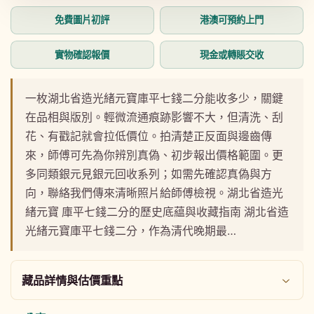
動
免費圖片初評
港澳可預約上門
視
窗
中
實物確認報價
現金或轉賬交收
開
啟
多
一枚湖北省造光緒元寶庫平七錢二分能收多少，關鍵
媒
在品相與版別。輕微流通痕跡影響不大，但清洗、刮
體
檔
花、有戳記就會拉低價位。拍清楚正反面與邊齒傳
案
來，師傅可先為你辨別真偽、初步報出價格範圍。更
1
多同類銀元見銀元回收系列；如需先確認真偽與方
向，聯絡我們傳來清晰照片給師傅檢視。湖北省造光
緒元寶 庫平七錢二分的歷史底藴與收藏指南 湖北省造
光緒元寶庫平七錢二分，作為清代晚期最…
藏品詳情與估價重點