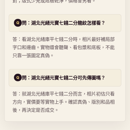
對；版式少見或底板乾淨，價格會另看。
問：湖北光緒元寶七錢二分龍紋怎樣看？
答：看湖北光緒庫平七錢二分時，相片最好補局部
字口和邊齒。實物還會聽聲、看包漿和底板，不能
只靠一張圖定真偽。
問：湖北光緒元寶七錢二分可先傳圖嗎？
答：就湖北光緒庫平七錢二分而言，相片初估只看
方向，實價要等實物上手。確認真偽、版別和品相
後，再決定是否成交。