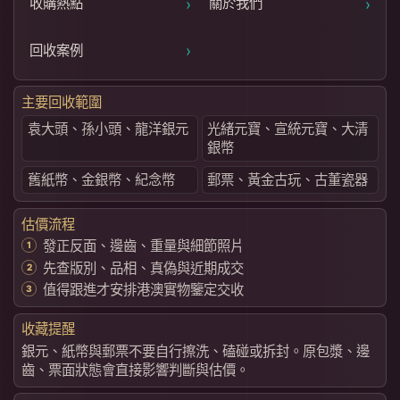
›
›
收購熱點
關於我們
›
回收案例
主要回收範圍
袁大頭、孫小頭、龍洋銀元
光緒元寶、宣統元寶、大清
銀幣
舊紙幣、金銀幣、紀念幣
郵票、黃金古玩、古董瓷器
估價流程
發正反面、邊齒、重量與細節照片
先查版別、品相、真偽與近期成交
值得跟進才安排港澳實物鑒定交收
收藏提醒
銀元、紙幣與郵票不要自行擦洗、磕碰或拆封。原包漿、邊
齒、票面狀態會直接影響判斷與估價。