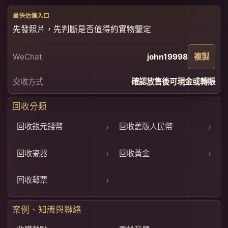
最快估價入口
先發照片，先判斷是否值得約實物鑒定
WeChat
john19998
複製
交收方式
確認放售後可現金或轉賬
回收分類
›
›
回收銀元錢幣
回收舊版人民幣
›
›
回收瓷器
回收黃金
›
回收郵票
案例、知識與聯絡