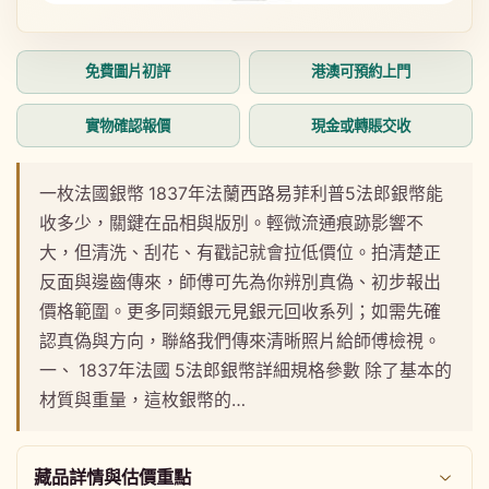
在
在
互
互
動
動
免費圖片初評
港澳可預約上門
視
視
窗
窗
中
中
實物確認報價
現金或轉賬交收
開
開
啟
啟
多
多
一枚法國銀幣 1837年法蘭西路易菲利普5法郎銀幣能
媒
媒
收多少，關鍵在品相與版別。輕微流通痕跡影響不
體
體
檔
檔
大，但清洗、刮花、有戳記就會拉低價位。拍清楚正
案
案
反面與邊齒傳來，師傅可先為你辨別真偽、初步報出
1
2
價格範圍。更多同類銀元見銀元回收系列；如需先確
認真偽與方向，聯絡我們傳來清晰照片給師傅檢視。
一、 1837年法國 5法郎銀幣詳細規格參數 除了基本的
材質與重量，這枚銀幣的…
藏品詳情與估價重點