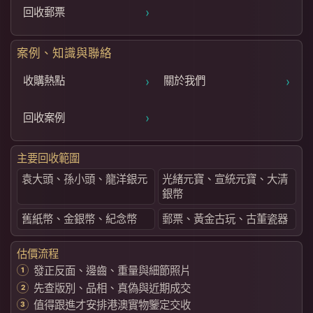
›
回收郵票
案例、知識與聯絡
›
›
收購熱點
關於我們
›
回收案例
主要回收範圍
袁大頭、孫小頭、龍洋銀元
光緒元寶、宣統元寶、大清
銀幣
舊紙幣、金銀幣、紀念幣
郵票、黃金古玩、古董瓷器
估價流程
發正反面、邊齒、重量與細節照片
先查版別、品相、真偽與近期成交
值得跟進才安排港澳實物鑒定交收