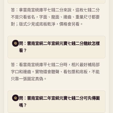
答：拿雲南宣統庫平七錢二分來說，這枚七錢二分
不是只看省名，字面、龍面、邊齒、重量尺寸都要
對；版式少見或底板乾淨，價格會另看。
問：雲南宣統二年宣統元寶七錢二分龍紋怎樣
看？
答：看雲南宣統庫平七錢二分時，相片最好補局部
字口和邊齒。實物還會聽聲、看包漿和底板，不能
只靠一張圖定真偽。
問：雲南宣統二年宣統元寶七錢二分可先傳圖
嗎？