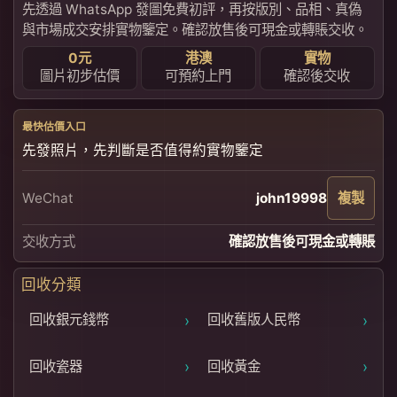
先透過 WhatsApp 發圖免費初評，再按版別、品相、真偽
與市場成交安排實物鑒定。確認放售後可現金或轉賬交收。
0元
港澳
實物
圖片初步估價
可預約上門
確認後交收
最快估價入口
先發照片，先判斷是否值得約實物鑒定
WeChat
john19998
複製
交收方式
確認放售後可現金或轉賬
回收分類
›
›
回收銀元錢幣
回收舊版人民幣
›
›
回收瓷器
回收黃金