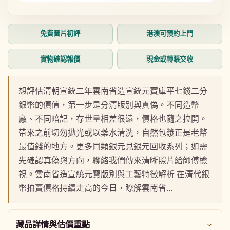
在
在
互
互
動
動
免費圖片初評
港澳可預約上門
視
視
窗
窗
中
中
實物確認報價
現金或轉賬交收
開
開
啟
啟
多
多
想評估清朝宣統二年雲南省造宣統元寶庫平七錢二分
媒
媒
銀幣的價值，第一步是分清版別與真偽。不同造幣
體
體
檔
檔
廠、不同暗記，存世量相差很遠，價格也隨之拉開。
案
案
帶來之前切勿拋光或以藥水清洗，自然包漿正是老幣
1
2
最值錢的地方。更多同類銀元見銀元回收系列；如需
先確認真偽與方向，聯絡我們傳來清晰照片給師傅檢
視。雲南省造宣統元寶版別與工藝特徵解析 在清代銀
幣拍賣價格持續走高的今日，瞭解雲南省…
藏品詳情與估價重點