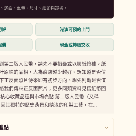
、邊齒、重量、尺寸、細節與證書。
初評
港澳可預約上門
報價
現金或轉賬交收
到第二版人民幣，請先不要摺疊或以膠紙修補。紙
汁原味的品相，人為痕跡越少越好。想知道是否值
下正反面照片傳來即有初步方向。想先判斷是否值
絡我們傳來正反面照片；更多同類資料見舊紙幣回
幣核心收藏品種與市場亮點 第二版人民幣（又稱
幣）因其獨特的歷史背景和精湛的印製工藝，在…
重點