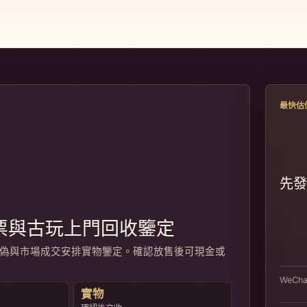
最快估
先發
票與古玩上門回收鑒定
相、真偽與市場成交安排實物鑒定。確認放售後可現金或
WeCha
實物