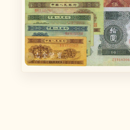
在
互
動
視
窗
中
開
啟
多
媒
體
檔