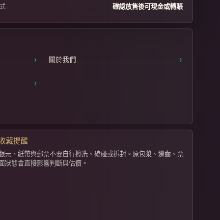
式
確認放售後可現金或轉賬
›
›
關於我們
›
收藏提醒
銀元、紙幣與郵票不要自行擦洗、磕碰或拆封。原包漿、邊齒、票
面狀態會直接影響判斷與估價。