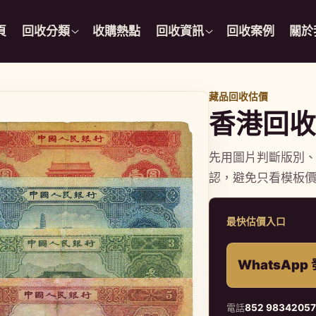
頁
回收分類
收購熱點
回收資訊
回收案例
關於
藏品回收估價
香港回收
先用圖片判斷版別
認，避免只看模板
最快估價入口
WhatsAp
電話
852 9834205