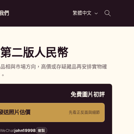
語
我們
繁體中文
言
第二版人民幣
、品相與市場方向，高價或存疑藏品再安排實物確
價。
免費圖片初評
p 發送照片估價
先看正反面與細節
7
WeChat
john19998
複製