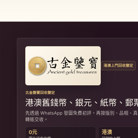
港澳上門回收鑒定
古金鑒寶回收鑒定
港澳舊錢幣、銀元、紙幣、郵
先透過 WhatsApp 發圖免費初評，再按版別、品
轉賬交收。
0元
港澳