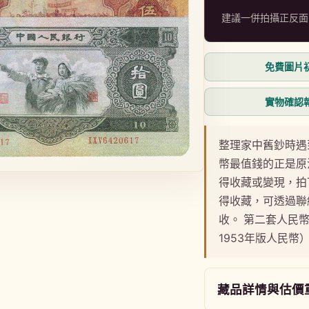
建議一併拍攝正反面
免費圖片
實物確認
整理家中舊鈔時遇
幣最值錢的正是原
得收藏或變現，拍
得收藏，可透過聯
收。 第二套人民
1953年版人民
藏品詳情與估價