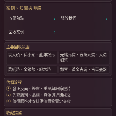
案例、知識與聯絡
›
›
收購熱點
關於我們
›
回收案例
主要回收範圍
袁大頭、孫小頭、龍洋銀元
光緒元寶、宣統元寶、大清
銀幣
舊紙幣、金銀幣、紀念幣
郵票、黃金古玩、古董瓷器
估價流程
發正反面、邊齒、重量與細節照片
先查版別、品相、真偽與近期成交
值得跟進才安排港澳實物鑒定交收
收藏提醒