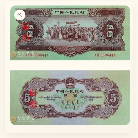
略過產品
資訊
在
互
動
視
窗
中
在
開
互
啟