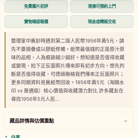
動
多
免費圖片初評
港澳可預約上門
視
媒
窗
體
中
實物確認報價
現金或轉賬交收
檔
開
案
啟
2
多
整理家中舊鈔時遇到第二版人民幣1956年黃5元，請
媒
先不要摺疊或以膠紙修補。紙幣最值錢的正是原汁原
體
檔
味的品相，人為痕跡越少越好。想知道是否值得收藏
案
或變現，拍下正反面照片傳來即有初步方向。想先判
1
斷是否值得收藏，可透過聯絡我們傳來正反面照片；
更多同類資料見舊紙幣回收。1956年黃5元（海鷗水
印 vs 普通版）核心價值與收藏潛力對比 許多藏友在
尋找1956年5元人民…
藏品詳情與估價重點
分享