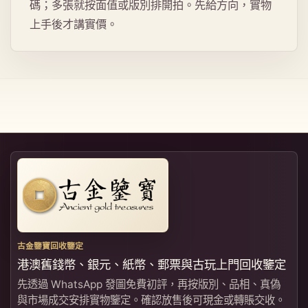
碼；多張就按面值或版別排開拍。先給方向，實物
上手後才講實價。
古金鑒寶回收鑒定
港澳舊錢幣、銀元、紙幣、郵票與古玩上門回收鑒定
先透過 WhatsApp 發圖免費初評，再按版別、品相、真偽
與市場成交安排實物鑒定。確認放售後可現金或轉賬交收。