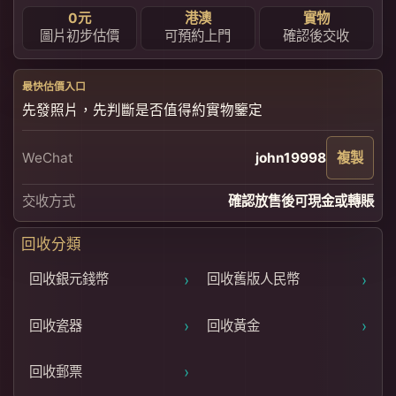
0元
港澳
實物
圖片初步估價
可預約上門
確認後交收
最快估價入口
先發照片，先判斷是否值得約實物鑒定
WeChat
john19998
複製
交收方式
確認放售後可現金或轉賬
回收分類
›
›
回收銀元錢幣
回收舊版人民幣
›
›
回收瓷器
回收黃金
›
回收郵票