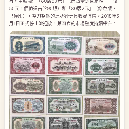
有。重點關注「80版50元」（因鑄量少且是唯一一版
50元，價值遠高於90版）和「80版2元」（綠色版，
已停印），整刀整捆的連號鈔更具收藏溢價。2018年5
月1日正式停止流通後，第四套的市場熱度持續攀升。