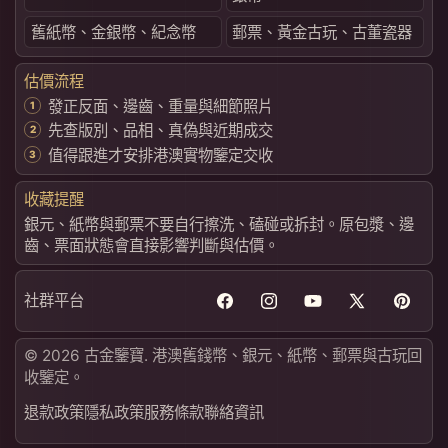
舊紙幣、金銀幣、紀念幣
郵票、黃金古玩、古董瓷器
估價流程
發正反面、邊齒、重量與細節照片
先查版別、品相、真偽與近期成交
值得跟進才安排港澳實物鑒定交收
收藏提醒
銀元、紙幣與郵票不要自行擦洗、磕碰或拆封。原包漿、邊
齒、票面狀態會直接影響判斷與估價。
社群平台
Facebook
Instagram
YouTube
X
Pintere
(Twitter)
© 2026 古金鑒寶. 港澳舊錢幣、銀元、紙幣、郵票與古玩回
收鑒定。
退款政策
隱私政策
服務條款
聯絡資訊