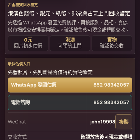
古金鑒寶回收鑒定
港澳舊錢幣、銀元、紙幣、郵票與古玩上門回收鑒定
先透過 WhatsApp 發圖免費初評，再按版別、品相、真偽
與市場成交安排實物鑒定。確認放售後可現金或轉賬交收。
0元
港澳
實物
圖片初步估價
可預約上門
確認後交收
最快估價入口
先發照片，先判斷是否值得約實物鑒定
WhatsApp 發圖估價
852 98342057
電話諮詢
852 98342057
WeChat
john19998
複製
交收方式
確認放售後可現金或轉賬