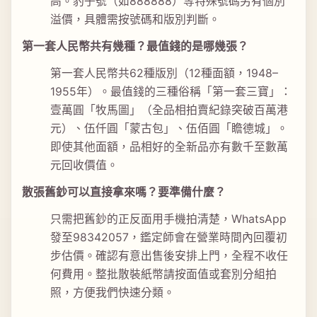
高。豹子號（如888888）等特殊號碼另有個別
溢價，具體需按號碼和版別判斷。
第一套人民幣共有幾種？最值錢的是哪幾張？
第一套人民幣共62種版別（12種面額，1948–
1955年）。最值錢的三種俗稱「第一套三寶」：
壹萬圓「牧馬圖」（全品相拍賣紀錄突破百萬港
元）、伍仟圓「蒙古包」、伍佰圓「瞻德城」。
即使其他面額，品相好的全新品亦有數千至數萬
元回收價值。
散張舊鈔可以直接拿來嗎？要準備什麼？
只需把舊鈔的正反面用手機拍清楚，WhatsApp
發至98342057，鑑定師會在營業時間內回覆初
步估價。確認有意出售後安排上門，全程不收任
何費用。整批散裝紙幣請按面值或套別分組拍
照，方便我們快速分類。