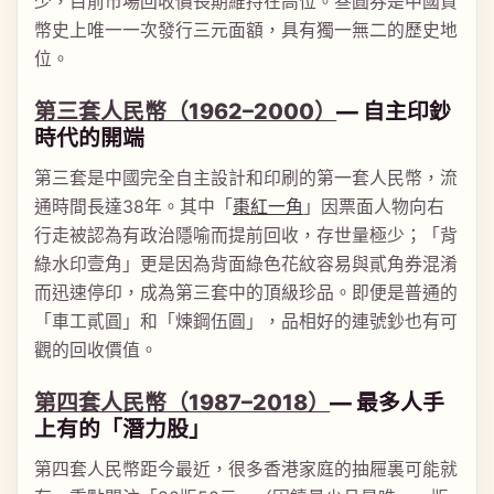
少，目前市場回收價長期維持在高位。叁圓券是中國貨
幣史上唯一一次發行三元面額，具有獨一無二的歷史地
位。
第三套人民幣（1962–2000）
— 自主印鈔
時代的開端
第三套是中國完全自主設計和印刷的第一套人民幣，流
通時間長達38年。其中「
棗紅一角
」因票面人物向右
行走被認為有政治隱喻而提前回收，存世量極少；「背
綠水印壹角」更是因為背面綠色花紋容易與貳角券混淆
而迅速停印，成為第三套中的頂級珍品。即便是普通的
「車工貳圓」和「煉鋼伍圓」，品相好的連號鈔也有可
觀的回收價值。
第四套人民幣（1987–2018）
— 最多人手
上有的「潛力股」
第四套人民幣距今最近，很多香港家庭的抽屜裏可能就