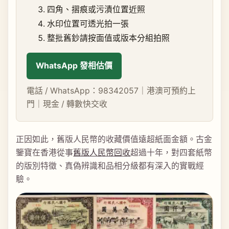
四角、摺痕或污漬位置近照
水印位置可透光拍一張
整批舊鈔請按面值或版本分組拍照
WhatsApp 發相估價
電話 / WhatsApp：98342057｜港澳可預約上
門｜現金 / 轉數快交收
正因如此，舊版人民幣的收藏價值遠超紙面金額。古金
鑒寶在香港從事
舊版人民幣回收
超過十年，對四套紙幣
的版別特徵、真偽辨識和品相分級都有深入的實戰經
驗。