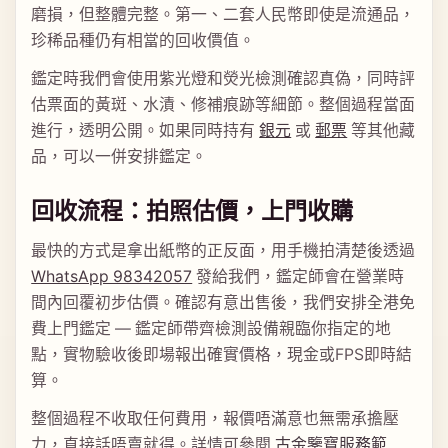
磨損，但整體完整。第一、二套人民幣即使是流通品，
珍稀品種仍有相當的回收價值。
鑑定時我們會使用紫光燈和熒光檢測確認真偽，同時評
估票面的黃斑、水漬、修補痕跡等細節。整個過程當面
進行，透明公開。如果同時持有
銀元
或
郵票
等其他藏
品，可以一併安排鑑定。
回收流程：拍照估價，上門收購
最快的方式是拿出紙幣的正反面，用手機拍清楚後透過
WhatsApp 98342057
發給我們，鑑定師會在營業時
間內回覆初步估價。確認有意出售後，我們安排全港免
費上門鑑定 — 鑑定師帶齊檢測設備親臨你指定的地
點，實物驗收後即場報出確實價格，現金或FPS即時結
算。
整個過程不收取任何費用，報價唔滿意也無需承擔壓
力，直接話唔賣就得。詳情可參閱
古金鑒寶服務範