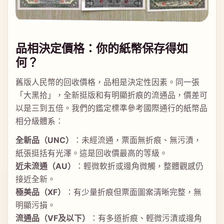
品相決定價格：你的紙幣保存得如
何？
舊版人民幣的回收價格，品相是決定性因素。同一張
「大黑拾」，全新挺版和有明顯折痕的流通品，價差可
以是三到五倍。我們的鑑定標準參考國際通行的紙幣品
相分級體系：
全新品（UNC）
：未經流通，票面無折痕、無污漬，
紙張挺括有光澤。這是回收價最高的等級。
近未流通（AU）
：輕微軟折或邊角微觸，整體觀感仍
接近全新。
極美品（XF）
：有少量折痕但票面圖案清晰完整，無
明顯污損。
流通品（VF及以下）
：有多道折痕、輕微污漬或邊角