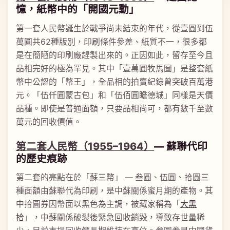
憶，紙幣中的「開國元勳」
第一套人民幣誕生於戰爭尚未結束的年代，從壹圓到伍
萬圓共62種版別，印刷條件參差、紙質不一，很多都
是在簡陋的印刷廠趕製出來的。正因如此，留存至今且
品相完好的極為罕見。其中「壹萬圓牧馬圖」是整套紙
幣中公認的「幣王」，全品相的拍賣紀錄曾突破百萬港
元。「伍仟圓蒙古包」和「伍佰圓瞻德城」同樣是天價
品種。即使是普通面額，只要品相尚可，都有數千至數
萬元的回收價值。
第二套人民幣（1955–1964）
— 蘇聯代印
的歷史痕跡
第二套的亮點在於「蘇三幣」 — 叁圓、伍圓、拾圓三
種面額由蘇聯代為印刷，是中蘇關係蜜月期的產物。其
中拾圓券因幣面以黑色為主調，被藏家稱為「
大黑
拾
」，中蘇關係破裂後緊急回收銷毀，導致存世量稀