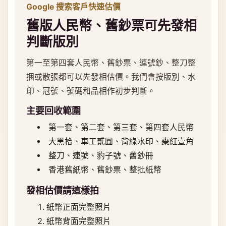
Google 搜索客戶快速估價
舊版人民幣、舊鈔票可先發相
判斷版別
第一至第四套人民幣、舊鈔票、連號鈔、整刀整
捆或散張都可以先發相估價。我們會按版別、水
印、冠號、號碼和品相作初步判斷。
主要回收範圍
第一套、第二套、第三套、第四套人民幣
大黑拾、車工貳圓、背綠水印、棗紅壹角
整刀、連號、豹子號、舊鈔冊
香港舊紙幣、舊鈔票、整批紙幣
發相估價請這樣拍
紙幣正面完整照片
紙幣背面完整照片