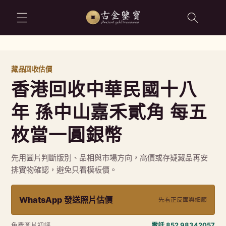
跳至內容
藏品回收估價
香港回收中華民國十八
年 孫中山嘉禾貳角 每五
枚當一圓銀幣
先用圖片判斷版別、品相與市場方向，高價或存疑藏品再安
排實物確認，避免只看模板價。
WhatsApp 發送照片估價
先看正反面與細節
免費圖片初評
電話 852 98342057