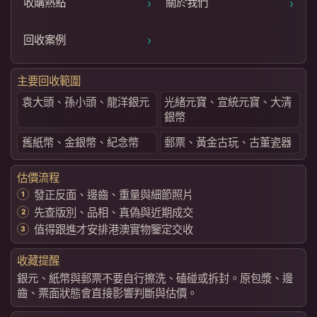
›
›
收購熱點
關於我們
›
回收案例
主要回收範圍
袁大頭、孫小頭、龍洋銀元
光緒元寶、宣統元寶、大清
銀幣
舊紙幣、金銀幣、紀念幣
郵票、黃金古玩、古董瓷器
估價流程
發正反面、邊齒、重量與細節照片
先查版別、品相、真偽與近期成交
值得跟進才安排港澳實物鑒定交收
收藏提醒
銀元、紙幣與郵票不要自行擦洗、磕碰或拆封。原包漿、邊
齒、票面狀態會直接影響判斷與估價。