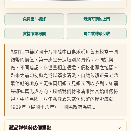
在
在
互
互
動
動
免費圖片初評
港澳可預約上門
視
視
窗
窗
中
中
實物確認報價
現金或轉賬交收
開
開
啟
啟
多
多
想評估中華民國十八年孫中山嘉禾貳角每五枚當一圓
媒
媒
銀幣的價值，第一步是分清版別與真偽。不同造幣
體
體
檔
檔
廠、不同暗記，存世量相差很遠，價格也隨之拉開。
案
案
帶來之前切勿拋光或以藥水清洗，自然包漿正是老幣
1
2
最值錢的地方。更多同類銀元見銀元回收系列；如需
先確認真偽與方向，聯絡我們傳來清晰照片給師傅檢
視。中華民國十八年孫像嘉禾貳角銀幣的歷史底藴
1929年（民國十八年），國民政府為統…
藏品詳情與估價重點