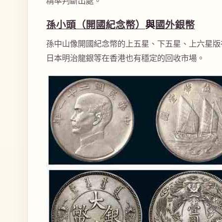
精準判斷出處。
孫小頭（開國紀念幣）
與
國外銀幣
孫中山像開國紀念幣的上五星、下五星、上六星版
日本明治龍銀等在香港也有穩定的回收市場。