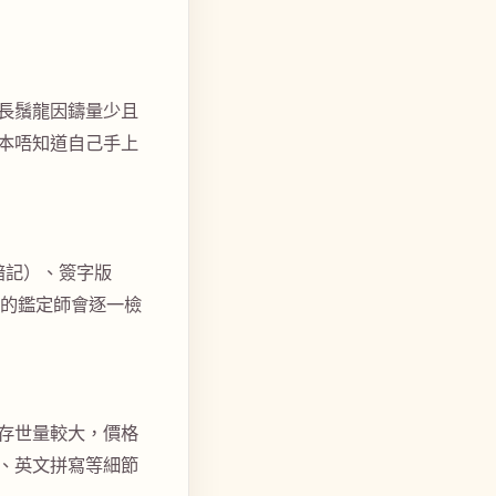
長鬚龍因鑄量少且
本唔知道自己手上
暗記）、簽字版
們的鑑定師會逐一檢
存世量較大，價格
、英文拼寫等細節