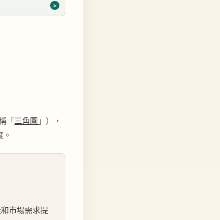
稱「
三角圓
」），
度。
漿和市場需求提