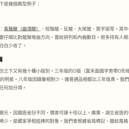
下是幾個典型例子：
：
長鬚龍（曲須龍）
、短鬚龍、反龍、大尾龍、簽字版等。其中
要仔細比對龍鬚彎曲方向、雲紋排列和內齒數目。很多持有人根
白白少收了。
價
份之下又有幾十種小版別。三年版的O版（嘉禾面圓字旁帶O形
賣場上的明星。八年版因鑄量相對少，連普通品相都比三年版貴。我
任何加分項。
銀元，因鑄造省份不同，價差可達十倍以上。廣東、湖北省造的
稀少，是藏家爭相追捧的對象。我們會根據省局標記、龍紋風格