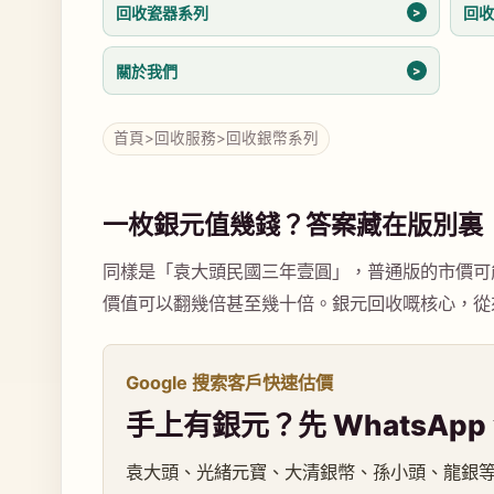
回收瓷器系列
回
關於我們
首頁
>
回收服務
>
回收銀幣系列
一枚銀元值幾錢？答案藏在版別裏
同樣是「袁大頭民國三年壹圓」，普通版的市價可
價值可以翻幾倍甚至幾十倍。銀元回收嘅核心，從
Google 搜索客戶快速估價
手上有銀元？先 WhatsAp
袁大頭、光緒元寶、大清銀幣、孫小頭、龍銀