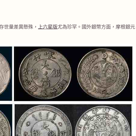
存世量差異懸殊，
上六星版
尤為珍罕。國外銀幣方面，摩根銀元