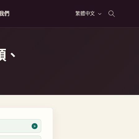
語
我們
繁體中文
言
頭、