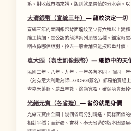
系。對收藏市場來講，版別就是價值的分水嶺。以
大清銀幣（宣統三年）
— 龍紋決定一切
宣統三年的壹圓銀幣背面龍紋至少有六種以上變體
雕工精細，是公認的龍洋系列頂級品種。鑑定時需
嗰枚係哪個版別，拎去一般金舖只能按銀重計價，
袁大頭（袁世凱像銀幣）
— 細節中的天
民國三年、八年、九年、十年各有不同，而同一年
（刻有意大利雕刻師L.GIORGI簽名）都是拍
查嘉禾葉脈、肩章星數、邊齒寬窄，確保唔會漏掉
光緒元寶（各省造）
— 省份就是身價
光緒元寶由全國十幾個省局分別鑄造，同樣面值的
相對平穩；而新疆、吉林、奉天省造的版本因鑄量