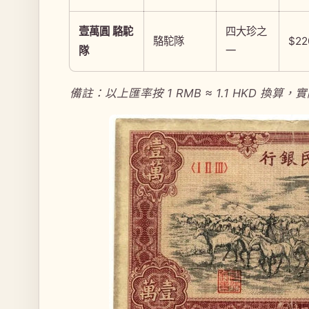
壹萬圓 駱駝
四大珍之
駱駝隊
$22
隊
一
備註：以上匯率按 1 RMB ≈ 1.1 HKD 