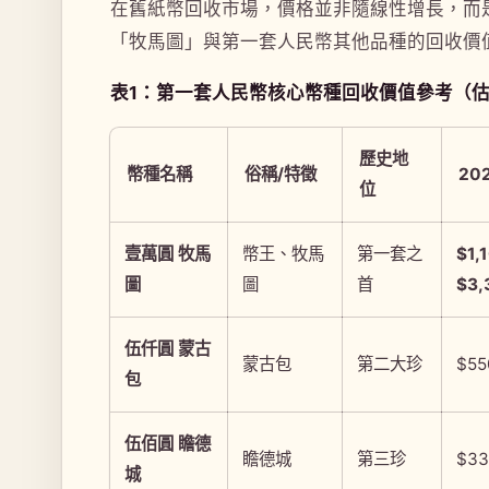
在舊紙幣回收市場，價格並非隨線性增長，而
「牧馬圖」與第一套人民幣其他品種的回收價
表1：第一套人民幣核心幣種回收價值參考（
歷史地
幣種名稱
俗稱/特徵
20
位
壹萬圓 牧馬
幣王、牧馬
第一套之
$1,
圖
圖
首
$3,
伍仟圓 蒙古
蒙古包
第二大珍
$55
包
伍佰圓 瞻德
瞻德城
第三珍
$33
城