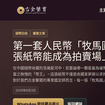
跳至內容
主
錢幣回收
鑒賞文章
第一套人民幣「牧馬
張紙幣能成為拍賣場
在中國錢幣收藏的浩瀚星河中，若要論哪一顆星最為璀
當之無愧的「幣王」。這張紙幣不僅是收藏家夢寐以求
對於我們古金鑒寶的專業鑑定師而言，每一張「牧馬圖」
2026年6月3日
WhatsApp 發送藏品照片
返回網誌