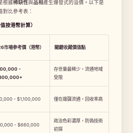
是根據
稀缺性
與
品相
產生爆發式的溢價。以下是
值對比參考表：
估值按港幣計算）
26市場參考價（港幣）
關鍵收藏價值點
100,000 -
存世量最稀少，流通地域
300,000+
受限
0,000 - $1,100,000
僅在邊疆流通，回收率高
政治色彩濃厚，防偽技術
0,000 - $660,000
初探