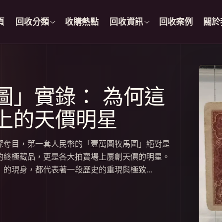
頁
回收分類
收購熱點
回收資訊
回收案例
關於
圖」實錄： 為何這
上的天價明星
璨奪目，第一套人民幣的「壹萬圓牧馬圖」絕對是
的終極藏品，更是各大拍賣場上屢創天價的明星。
的現身，都代表著一段歷史的重現與極致...