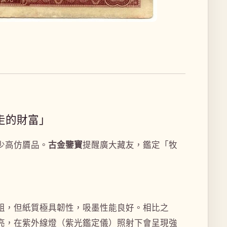
走的財富」
少高仿贗品。
古金鑒寶
提醒廣大藏友，鑑定「牧
粗，但紙質極具韌性，吸墨性能良好。相比之
亮，在紫外線燈（紫光鑑定儀）照射下會呈現強