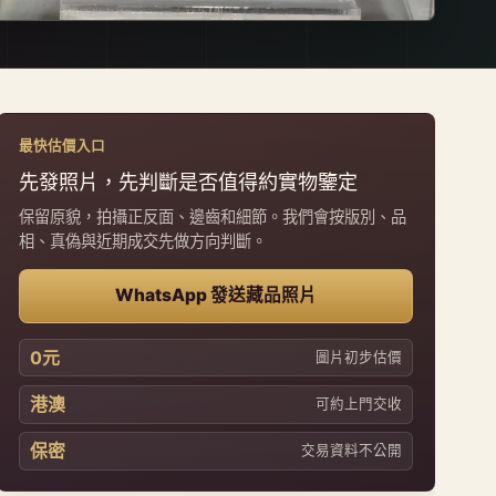
最快估價入口
先發照片，先判斷是否值得約實物鑒定
保留原貌，拍攝正反面、邊齒和細節。我們會按版別、品
相、真偽與近期成交先做方向判斷。
WhatsApp 發送藏品照片
0元
圖片初步估價
港澳
可約上門交收
保密
交易資料不公開