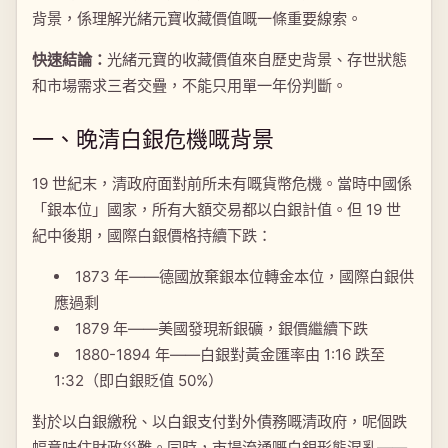
背景，係理解光緒元寶收藏價值嘅一條重要線索。
快速結論：
光緒元寶的收藏價值來自歷史背景、存世狀態
和市場需求三者交疊，不能只用單一年份判斷。
一、晚清白銀危機嘅背景
19 世紀末，清政府面對前所未有嘅貨幣危機。當時中國係
「銀本位」國家，所有大額交易都以白銀計值。但 19 世
紀中後期，國際白銀價格持續下跌：
1873 年——德國放棄銀本位轉金本位，國際白銀供
應過剩
1879 年——美國發現新銀礦，銀價繼續下跌
1880-1894 年——白銀對黃金匯率由 1:16 跌至
1:32（即白銀貶值 50%）
對於以白銀繳稅、以白銀支付對外債務嘅清政府，呢個跌
幅意味住財政災難。同時，市場流通嘅白銀形態混亂——