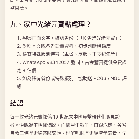
整目標。
九、家中光緒元寶點處理？
觀察正面文字，確認省份（「X 省造光緒元寶」）
對照本文嘅各省鑄量資料，初步判斷稀缺度
檢查特殊版別特徵（本省、反版、干支紀年等）
WhatsApp 98342057 發圖，古金鑒寶提供免費鑑
定 + 估價
如為稀有省份或特殊版別，協助送 PCGS / NGC 評
級
結語
每一枚光緒元寶都係 19 世紀末中國貨幣現代化嘅見證
者。佢嘅誕生唔係偶然，而係甲午戰爭、白銀危機、各省
自救三條歷史線索嘅交匯。理解呢個歷史經濟學背景，先