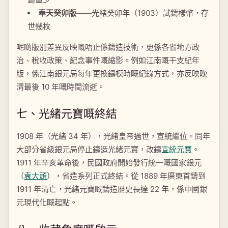
奉天癸卯版
——光緒癸卯年（1903）試鑄樣幣，存
世幾枚
呢啲版別差異反映嘅唔止係鑄造技術，更係各省地方政
治、稅收政策、紀念事件嘅縮影。例如江南嘅干支紀年
版，係江南銀元局每年更換鑄模時嘅紀錄方式，亦反映晚
清最後 10 年嘅時間流逝。
七、光緒元寶嘅終結
1908 年（光緒 34 年），光緒皇帝過世，宣統繼位。同年
大部分省級銀元局停止鑄造光緒元寶，改鑄
宣統元寶
。
1911 年辛亥革命後，民國政府開始發行統一嘅國家銀元
（
袁大頭
），省造系列正式終結。從 1889 年廣東首鑄到
1911 年清亡，光緒元寶嘅鑄造歷史長達 22 年，係中國銀
元現代化嘅起點。