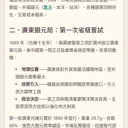
銀錠、外國銀元（
鷹洋
、本洋、站洋）、各種銀票同時存
在，交易成本極高。
二、廣東銀元局：第一次省級嘗試
1889 年（光緒十五年），兩廣總督張之洞於廣州設立廣東
銀元局，係中國第一間正式投產嘅省級造幣廠。背景同動
機：
地理位置
——廣東係對外貿易最活躍嘅地區，受外
國銀元衝擊最大
技術引入
——機器由英國伯明翰造幣廠進口，引入
西方鑄幣工藝
政治決定
——張之洞係晚清重要嘅洋務派官員，主
張學習西方技術以強化地方財政
第一批廣東光緒元寶於 1890 年發行，重量 26.7g、含銀
90%，按西方銀元標準鑄造。市場反應極佳，迅速取代部