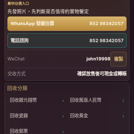
最快估價入口
先發照片，先判斷是否值得約實物鑒定
WhatsApp 發圖估價
852 98342057
電話諮詢
852 98342057
WeChat
john19998
複製
交收方式
確認放售後可現金或轉賬
回收分類
›
›
回收銀元錢幣
回收舊版人民幣
›
›
回收瓷器
回收黃金
›
回收郵票