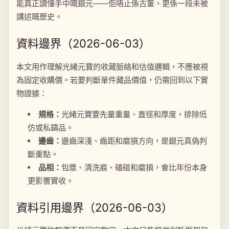
能真正讀懂手中嘅銀元——佢唔止係古董，更係一段未被
講述嘅歷史。
資料邊界（2026-06-03）
本文用作理解光緒元寶的收藏脈絡和估值邏輯，不應被視
為固定收購價。若要判斷單件藏品價值，仍需回到以下實
物證據：
規格：
光緒元寶要先量重量、直徑和厚度，排除低
仿或私鑄品。
邊齒：
邊齒深淺、齒距和磨損方向，是銀元真偽判
斷重點。
品相：
包漿、清洗痕、磕碰和磨損，會比年份本身
更影響實收。
資料引用邊界（2026-06-03）