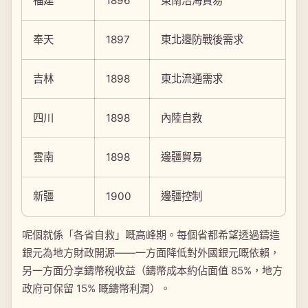
福建
1896
東南沿海貿易
奉天
1897
東北邊防戰後需求
吉林
1898
東北流通需求
四川
1898
內陸自救
雲南
1898
邊疆貿易
新疆
1900
邊疆控制
呢個就係「各省自救」嘅高峰期。每個省都希望透過鑄造
銀元為地方財政開源——一方面降低對外國銀元嘅依賴，
另一方面分享鑄幣稅收益（鑄幣成本約佔面值 85%，地方
政府可保留 15% 嘅鑄幣利潤）。