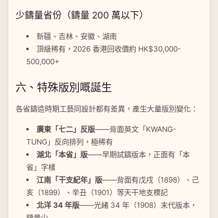
少鑄量省份（鑄量 200 萬以下）
新疆、吉林、安徽、湖南
頂級稀有，2026 香港回收價約 HK$30,000-
500,000+
六、特殊版別嘅誕生
各省鑄造時期工藝同設計都有差異，產生大量版別變化：
廣東「七二」反版
——背面英文「KWANG-
TUNG」反向排列，極稀有
湖北「本省」版
——早期試鑄版本，正面有「本
省」字樣
江南「干支紀年」版
——背面有戊戌（1898）、己
亥（1899）、辛丑（1901）等天干地支標記
北洋 34 年版
——光緒 34 年（1908）末代版本，
鑄量少