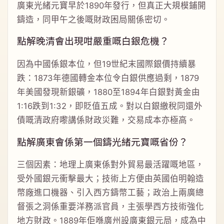
廣東光緒元寶早於1890年發行，但真正大規模鋪開
鑄造，同甲午之後嘅財政困局關係密切。
點解晚清會出現咁嚴重嘅白銀危機？
因為中國係銀本位，但19世紀末國際銀價持續暴
跌：1873年德國轉金本位令白銀供應過剩，1879
年美國發現新銀礦，1880至1894年白銀對黃金由
1:16跌到1:32，即貶值五成。對以白銀繳稅同還外
債嘅清政府嚟講係財政災難，交易成本亦極高。
點解廣東會係第一個鑄光緒元寶嘅省份？
三個因素：地理上廣東係對外貿易最活躍嘅地區，
受外國銀元衝擊最大；技術上方便由英國伯明翰造
幣廠進口機器、引入西方鑄幣工藝；政治上兩廣總
督張之洞係重要洋務派官員，主張學西方技術強化
地方財政。1889年佢喺廣州設廣東銀元局，成為中