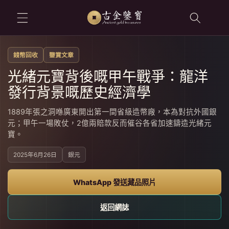
跳至內容
錢幣回收
鑒賞文章
光緒元寶背後嘅甲午戰爭：龍洋
發行背景嘅歷史經濟學
1889年張之洞喺廣東開出第一間省級造幣廠，本為對抗外國銀
元；甲午一場敗仗，2億兩賠款反而催谷各省加速鑄造光緒元
寶。
2025年6月26日
銀元
WhatsApp 發送藏品照片
返回網誌