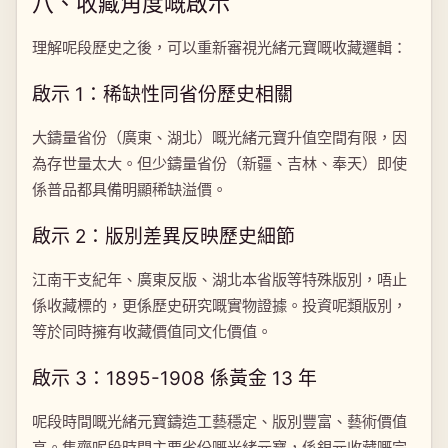
八、收藏角度嘅啟示
理解呢段歷史之後，可以重新審視光緒元寶嘅收藏邏輯：
啟示 1：稀缺性同省份歷史相關
大鑄量省份（廣東、湖北）嘅光緒元寶升值空間有限，因
為存世量太大。但少鑄量省份（新疆、吉林、奉天）即使
係普品都具備明顯稀缺溢價。
啟示 2：版別差異反映歷史細節
江南干支紀年、廣東反版、湖北本省版等特殊版別，唔止
係收藏標的，更係歷史研究嘅實物證據。投資呢類版別，
等於同時擁有收藏價值同文化價值。
啟示 3：1895-1908 係黃金 13 年
呢段時間嘅光緒元寶鑄造工藝穩定、版別豐富、藝術價值
高。集齊呢段時間主要省份嘅光緒元寶，係銀元收藏嘅完