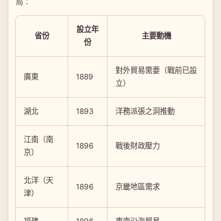
局：
設立年
省份
主要動機
份
對外貿易需要（戰前已設
廣東
1889
立）
湖北
1893
洋務派張之洞推動
江南（南
1896
戰後財政壓力
京）
北洋（天
1896
京畿地區需求
津）