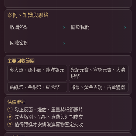
案例、知識與聯絡
›
›
收購熱點
關於我們
›
回收案例
主要回收範圍
袁大頭、孫小頭、龍洋銀元
光緒元寶、宣統元寶、大清
銀幣
舊紙幣、金銀幣、紀念幣
郵票、黃金古玩、古董瓷器
估價流程
發正反面、邊齒、重量與細節照片
先查版別、品相、真偽與近期成交
值得跟進才安排港澳實物鑒定交收