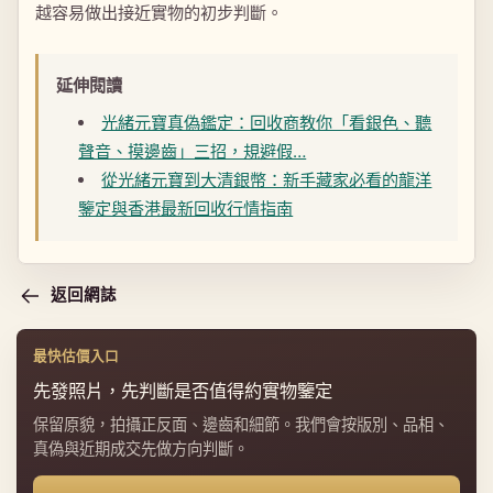
越容易做出接近實物的初步判斷。
延伸閱讀
光緒元寶真偽鑑定：回收商教你「看銀色、聽
聲音、摸邊齒」三招，規避假…
從光緒元寶到大清銀幣：新手藏家必看的龍洋
鑒定與香港最新回收行情指南
返回網誌
最快估價入口
先發照片，先判斷是否值得約實物鑒定
保留原貌，拍攝正反面、邊齒和細節。我們會按版別、品相、
真偽與近期成交先做方向判斷。