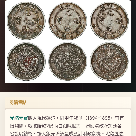
閱讀重點
光緒元寶
嘅大規模鑄造，同甲午戰爭（1894-1895）有直
接關係。戰敗賠款2億兩白銀嘅壓力，迫使清政府加速各
省設局鑄幣、擴大銀元流通量嚟應對財政危機。呢段歷史