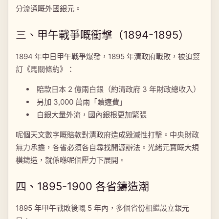
分流通嘅外國銀元。
三、甲午戰爭嘅衝擊（1894-1895）
1894 年中日甲午戰爭爆發，1895 年清政府戰敗，被迫簽
訂《馬關條約》：
賠款日本 2 億兩白銀（約清政府 3 年財政總收入）
另加 3,000 萬兩「贖遼費」
白銀大量外流，國內銀根更加緊張
呢個天文數字嘅賠款對清政府造成毀滅性打擊。中央財政
無力承擔，各省必須各自尋找開源辦法。光緒元寶嘅大規
模鑄造，就係喺呢個壓力下展開。
四、1895-1900 各省鑄造潮
1895 年甲午戰敗後嘅 5 年內，多個省份相繼設立銀元