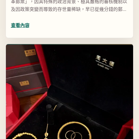
革郵票」，因其特殊的政治背景、極其嚴格的審核機制以
及因政策突變而導致的存世量稀缺，早已從幾分錢的郵資
工具華麗轉身為價值數百萬、甚至上千萬港元的「高價值
另類資產...
查看內容