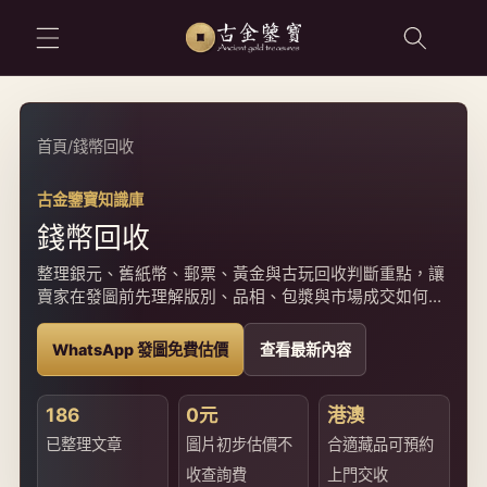
跳至內容
首頁
/
錢幣回收
古金鑒寶知識庫
錢幣回收
整理銀元、舊紙幣、郵票、黃金與古玩回收判斷重點，讓
賣家在發圖前先理解版別、品相、包漿與市場成交如何影
響估價。
WhatsApp 發圖免費估價
查看最新內容
186
0元
港澳
已整理文章
圖片初步估價不
合適藏品可預約
收查詢費
上門交收