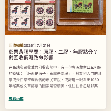
回收知識
2026年7月21日
郵票背膠學問：原膠、二膠、無膠點分？
對回收價嘅致命影響
在高端郵票收藏與回收市場中，有一句資深藏家口耳相傳
的鐵律：「紙面是面子，背膠是靈魂」。對於初入門的藏
家或是在家整理舊物的市民來說，或許能一眼看出1980
年猴票或文革郵票的圖案是否精美，但往往會忽略郵票背
後那一層薄薄的膠水。事實上，背膠的狀態（原膠、二膠
或無膠...
查看內容