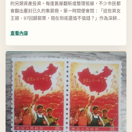
的另類資產投資。每逢舊屋翻新或整理祖屋，不少市民都
會翻出塵封已久的集郵冊，第一時間便會問：「這些英女
王頭、97回歸郵票，現在到底還值不值錢？」作為深耕香
港、澳門市場多年的專業回收商，「古金鑒寶」深知每一
枚郵票...
查看內容