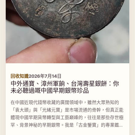
回收知識
2026年7月14日
中外通寶、漳州軍餉、台灣壽星銀餅：你
未必聽過嘅中國早期銀幣珍品
在中國近現代錢幣收藏的廣闊領域中，雖然大眾熟知的
「袁大頭」與「光緒元寶」是市場流通的骨幹，但真正能
體現中國早期貨幣轉型與工藝巔峰的，往往是那些存世極
罕、背景神秘的早期銀幣。我是「古金鑒寶」的專業鑑定
師。在我們多年的香港及澳門舊錢幣收購經驗中，經常遇