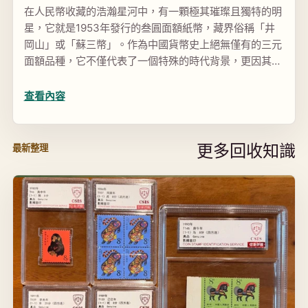
在人民幣收藏的浩瀚星河中，有一顆極其璀璨且獨特的明
星，它就是1953年發行的叁圓面額紙幣，藏界俗稱「井
岡山」或「蘇三幣」。作為中國貨幣史上絕無僅有的三元
面額品種，它不僅代表了一個特殊的時代背景，更因其極
其稀少的存世量與精湛的工藝，成為了錢幣回收市場中的
「高端珍品」。對於許多香港及澳門的藏家而言，整理長
查看內容
輩留下的舊物...
更多回收知識
最新整理