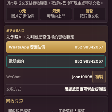
與市場成交安排實物鑒定。確認放售後可現金或轉賬交收。
0元
港澳
實物
圖片初步估價
可預約上門
確認後交收
最快估價入口
先發照片，先判斷是否值得約實物鑒定
WhatsApp 發圖估價
852 98342057
電話諮詢
852 98342057
WeChat
john19998
複製
交收方式
確認放售後可現金或轉賬
回收分類
›
›
回收銀元錢幣
回收舊版人民幣