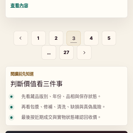
到藏友在整...
查看內容
1
2
3
4
5
…
27
閱讀前先知道
判斷價值看三件事
先看藏品版別、年份、品相與保存狀態。
再看包漿、修補、清洗、缺損與真偽風險。
最後按近期成交與實物狀態確認回收價。