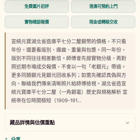
動
動
免費圖片初評
港澳可預約上門
視
視
窗
窗
中
中
實物確認報價
現金或轉賬交收
開
開
啟
啟
多
多
宣統元寶湖北省造庫平七分二釐銀幣的價格，不只看
媒
媒
年份，還要看版別、邊齒、重量與包漿。同一年份，
體
體
檔
檔
版別不同往往相差數倍。師傅會先按實物分級，再對
案
案
照近期市場成交報價，不會以一句「老銀元」帶過。
1
2
更多同類銀元見銀元回收系列；如需先確認真偽與方
向，聯絡我們傳來清晰照片給師傅檢視。湖北省造宣
統元寶庫平七分二釐（一角銀毫）歷史與規格解析 宣
統帝在位時間極短（1909-191…
藏品詳情與估價重點
分享