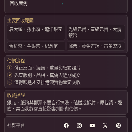
›
回收案例
主要回收範圍
袁大頭、孫小頭、龍洋銀元
光緒元寶、宣統元寶、大清
銀幣
舊紙幣、金銀幣、紀念幣
郵票、黃金古玩、古董瓷器
估價流程
發正反面、邊齒、重量與細節照片
先查版別、品相、真偽與近期成交
值得跟進才安排港澳實物鑒定交收
收藏提醒
銀元、紙幣與郵票不要自行擦洗、磕碰或拆封。原包漿、邊
齒、票面狀態會直接影響判斷與估價。
社群平台
Facebook
Instagram
YouTube
X
Pintere