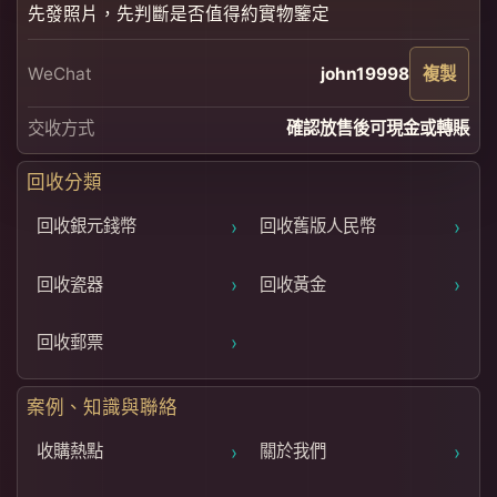
先發照片，先判斷是否值得約實物鑒定
WeChat
john19998
複製
交收方式
確認放售後可現金或轉賬
回收分類
›
›
回收銀元錢幣
回收舊版人民幣
›
›
回收瓷器
回收黃金
›
回收郵票
案例、知識與聯絡
›
›
收購熱點
關於我們