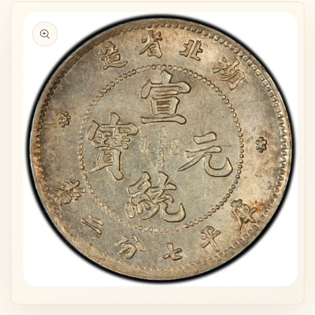
略過產品
資訊
在
在
互
互