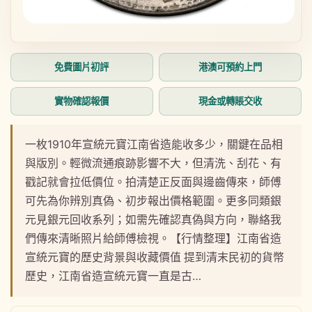
免費圖片初評
港澳可預約上門
實物確認報價
現金或轉賬交收
一枚1910年宣統元寶江南省造能收多少，關鍵在品相
與版別。輕微流通痕跡影響不大，但清洗、刮花、有
戳記就會拉低價位。拍清楚正反面與邊齒傳來，師傅
可先為你辨別真偽、初步報出價格範圍。更多同類銀
元見銀元回收系列；如需先確認真偽與方向，聯絡我
們傳來清晰照片給師傅檢視。【行情整理】江南省造
宣統元寶的歷史背景與收藏價值 提到清末民初的貨幣
歷史，江南省造宣統元寶一直是古…