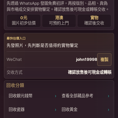
先透過 WhatsApp 發圖免費初評，再按版別、品相、真偽
與市場成交安排實物鑒定。確認放售後可現金或轉賬交收。
0元
港澳
實物
圖片初步估價
可預約上門
確認後交收
最快估價入口
先發照片，先判斷是否值得約實物鑒定
WeChat
john19998
複製
交收方式
確認放售後可現金或轉賬
回收分類
›
›
回收銀元錢幣
查看全部藏品參考
›
›
回收瓷器
回收黃金