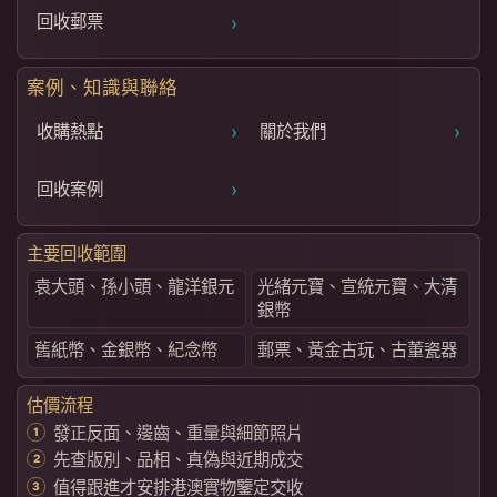
›
回收郵票
案例、知識與聯絡
›
›
收購熱點
關於我們
›
回收案例
主要回收範圍
袁大頭、孫小頭、龍洋銀元
光緒元寶、宣統元寶、大清
銀幣
舊紙幣、金銀幣、紀念幣
郵票、黃金古玩、古董瓷器
估價流程
發正反面、邊齒、重量與細節照片
先查版別、品相、真偽與近期成交
值得跟進才安排港澳實物鑒定交收