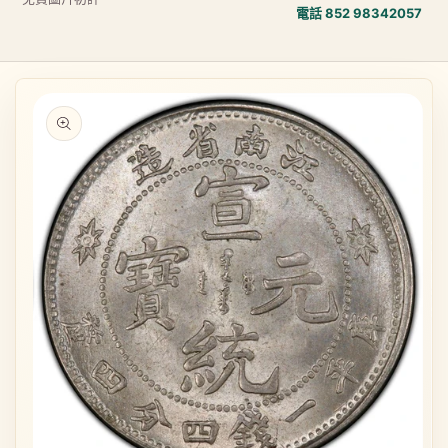
電話 852 98342057
略過產品
在
在
資訊
互
互
動
動
視
視
窗
窗
中
中
開
開
啟
啟
多
多
媒
媒
體
體
檔
檔
案
案
1
2