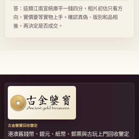
答：這類江南宣統庫平一錢四分，相片初估只看方
向，實價要等實物上手。確認真偽、版別和品相
後，再決定是否成交。
古金鑒寶回收鑒定
港澳舊錢幣、銀元、紙幣、郵票與古玩上門回收鑒定