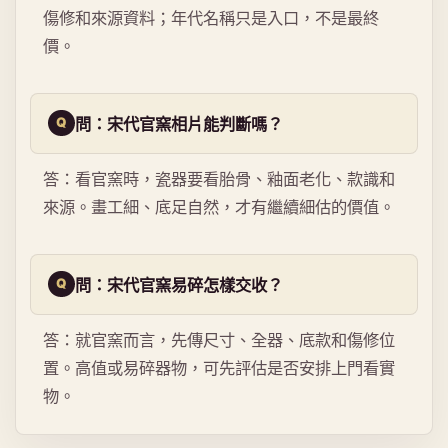
傷修和來源資料；年代名稱只是入口，不是最終
價。
問：宋代官窯相片能判斷嗎？
答：看官窯時，瓷器要看胎骨、釉面老化、款識和
來源。畫工細、底足自然，才有繼續細估的價值。
問：宋代官窯易碎怎樣交收？
答：就官窯而言，先傳尺寸、全器、底款和傷修位
置。高值或易碎器物，可先評估是否安排上門看實
物。