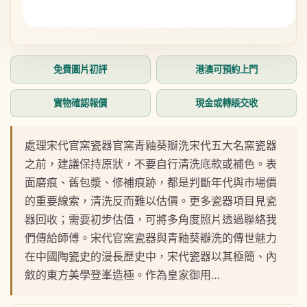
在
互
動
免費圖片初評
港澳可預約上門
視
窗
中
實物確認報價
現金或轉賬交收
開
啟
多
處理宋代官窯瓷器官窯青釉葵瓣洗宋代五大名窯瓷器
媒
之前，建議保持原狀，不要自行清洗底款或補色。表
體
檔
面磨痕、舊包漿、修補痕跡，都是判斷年代與市場價
案
的重要線索，清洗反而難以估價。更多瓷器項目見瓷
1
器回收；需要初步估值，可將多角度照片透過聯絡我
們傳給師傅。宋代官窯瓷器與青釉葵瓣洗的傳世魅力
在中國陶瓷史的漫長歷史中，宋代瓷器以其極簡、內
斂的東方美學登峯造極。作為皇家御用…