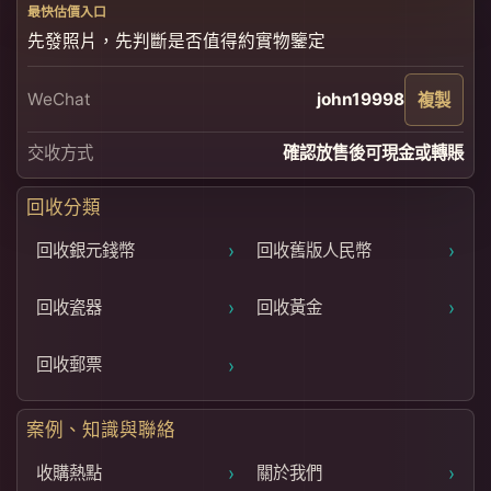
最快估價入口
先發照片，先判斷是否值得約實物鑒定
WeChat
john19998
複製
交收方式
確認放售後可現金或轉賬
回收分類
›
›
回收銀元錢幣
回收舊版人民幣
›
›
回收瓷器
回收黃金
›
回收郵票
案例、知識與聯絡
›
›
收購熱點
關於我們