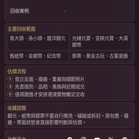
›
回收案例
主要回收範圍
袁大頭、孫小頭、龍洋銀元
光緒元寶、宣統元寶、大清
銀幣
舊紙幣、金銀幣、紀念幣
郵票、黃金古玩、古董瓷器
估價流程
發正反面、邊齒、重量與細節照片
先查版別、品相、真偽與近期成交
值得跟進才安排港澳實物鑒定交收
收藏提醒
銀元、紙幣與郵票不要自行擦洗、磕碰或拆封。原包漿、邊
齒、票面狀態會直接影響判斷與估價。