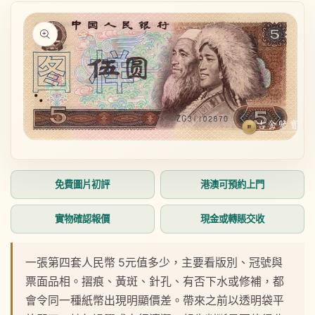
略過產品
資訊
在
在
互
互
動
動
免費圖片初評
港澳可預約上門
視
視
窗
窗
中
中
實物確認報價
現金或轉賬交收
開
開
啟
啟
多
多
一張第四套人民幣 5元值多少，主要看版別、冠號與
媒
媒
票面品相。摺痕、黃斑、針孔、有否下水或修補，都
體
體
檔
檔
會令同一種紙幣出現明顯價差。帶來之前以透明袋平
案
案