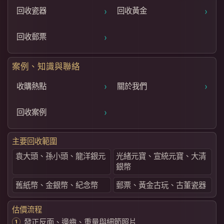
›
›
回收瓷器
回收黃金
›
回收郵票
案例、知識與聯絡
›
›
收購熱點
關於我們
›
回收案例
主要回收範圍
袁大頭、孫小頭、龍洋銀元
光緒元寶、宣統元寶、大清
銀幣
舊紙幣、金銀幣、紀念幣
郵票、黃金古玩、古董瓷器
估價流程
發正反面、邊齒、重量與細節照片