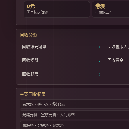
0元
港澳
圖片初步估價
可預約上門
回收分類
›
回收銀元錢幣
回收舊版人
›
回收瓷器
回收黃金
›
回收郵票
主要回收範圍
袁大頭、孫小頭、龍洋銀元
光緒元寶、宣統元寶、大清銀幣
舊紙幣、金銀幣、紀念幣