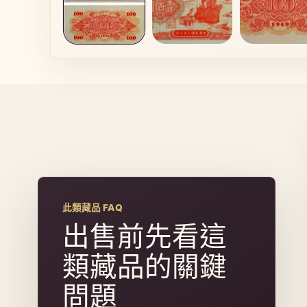
窗
中
開
啟
多
媒
體
檔
案
1
此類藏品 FAQ
出售前先看這
類藏品的關鍵
問題