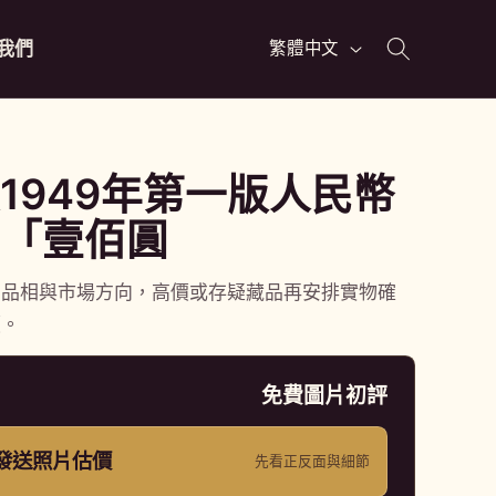
語
我們
繁體中文
言
1949年第一版人民幣
「壹佰圓
、品相與市場方向，高價或存疑藏品再安排實物確
價。
免費圖片初評
p 發送照片估價
先看正反面與細節