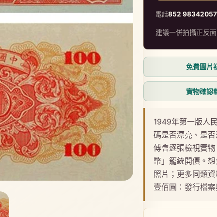
電話
852 9834205
建議一併拍攝正反面
免費圖片
實物確認
1949年第一版
碼是否漂亮、是否
傅會逐張檢視實物
幣」籠統開價。想
照片；更多同類資
壹佰圓：發行檔案