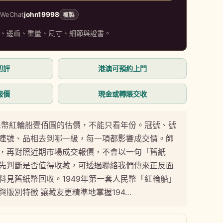
7
WeChat
john19998
複製
、邊齒、重量、尺寸、細節與證書。
初評
港澳可預約上門
報價
現金或轉賬交收
人民幣紅輪船壹佰圓的估價，不能只看年份。冠號、號
連號、品相去到哪一級，每一項都影響成交價。師
，再對照近期市場成交報價，不會以一句「舊紙
先判斷是否值得收藏，可透過聯絡我們傳來正反面
料見舊紙幣回收。1949年第一套人民幣「紅輪船」
與版別特徵 讓藏友更精準地掌握194…