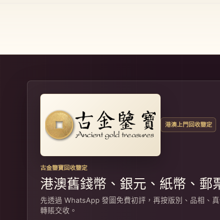
港澳上門回收鑒定
古金鑒寶回收鑒定
港澳舊錢幣、銀元、紙幣、郵
先透過 WhatsApp 發圖免費初評，再按版別、品
轉賬交收。