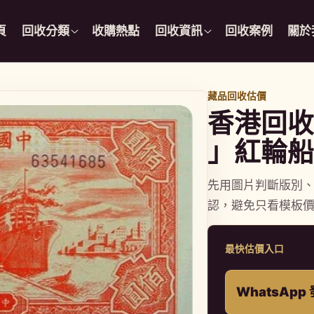
頁
回收分類
收購熱點
回收資訊
回收案例
關於
藏品回收估價
香港回收
」紅輪船
先用圖片判斷版別
認，避免只看模板
最快估價入口
WhatsAp