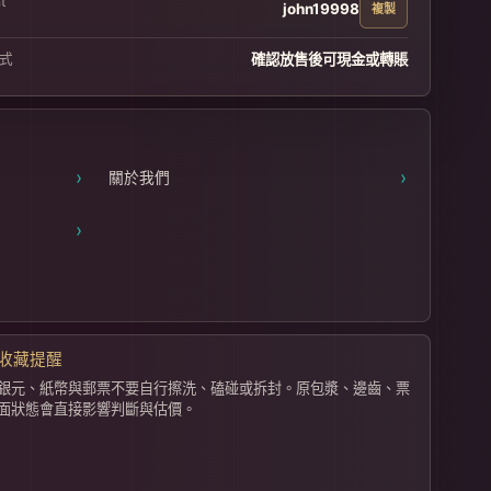
t
john19998
複製
式
確認放售後可現金或轉賬
›
›
關於我們
›
收藏提醒
銀元、紙幣與郵票不要自行擦洗、磕碰或拆封。原包漿、邊齒、票
面狀態會直接影響判斷與估價。