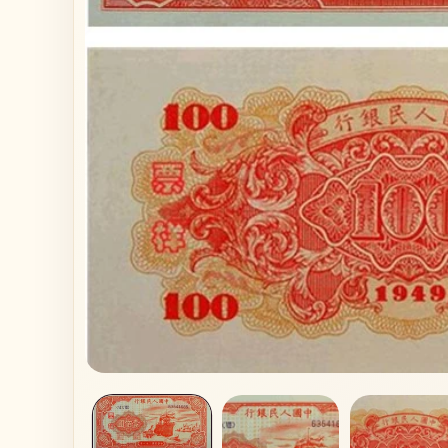
在
互
動
視