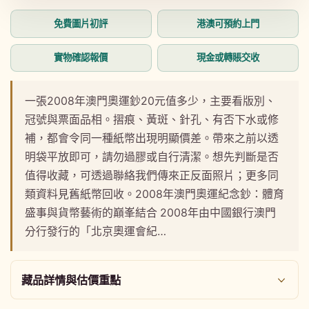
互
動
免費圖片初評
港澳可預約上門
視
窗
中
實物確認報價
現金或轉賬交收
開
啟
多
一張2008年澳門奧運鈔20元值多少，主要看版別、
媒
冠號與票面品相。摺痕、黃斑、針孔、有否下水或修
體
檔
補，都會令同一種紙幣出現明顯價差。帶來之前以透
案
明袋平放即可，請勿過膠或自行清潔。想先判斷是否
1
值得收藏，可透過聯絡我們傳來正反面照片；更多同
類資料見舊紙幣回收。2008年澳門奧運紀念鈔：體育
盛事與貨幣藝術的巔峯結合 2008年由中國銀行澳門
分行發行的「北京奧運會紀…
藏品詳情與估價重點