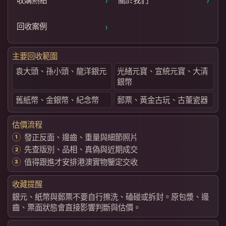
›
›
收購熱點
關於我們
›
回收案例
主要回收範圍
袁大頭、孫小頭、龍洋銀元
光緒元寶、宣統元寶、大清
銀幣
舊紙幣、金銀幣、紀念幣
郵票、黃金古玩、古董瓷器
估價流程
發正反面、邊齒、重量與細節照片
先查版別、品相、真偽與近期成交
值得跟進才安排港澳實物鑒定交收
收藏提醒
銀元、紙幣與郵票不要自行擦洗、磕碰或拆封。原包漿、邊
齒、票面狀態會直接影響判斷與估價。