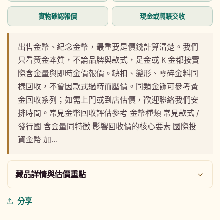
窗
中
實物確認報價
現金或轉賬交收
開
啟
多
出售金幣、紀念金幣，最重要是價錢計算清楚。我們
媒
只看黃金本質，不論品牌與款式，足金或 K 金都按實
體
檔
際含金量與即時金價報價。缺扣、變形、零碎金料同
案
樣回收，不會因款式過時而壓價。同類金飾可參考黃
1
金回收系列；如需上門或到店估價，歡迎聯絡我們安
排時間。常見金幣回收評估參考 金幣種類 常見款式 /
發行國 含金量同特徵 影響回收價的核心要素 國際投
資金幣 加…
藏品詳情與估價重點
分享